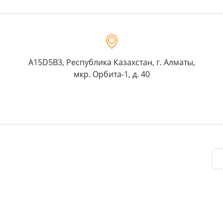
A15D5B3, Республика Казахстан, г. Алматы,
мкр. Орбита-1, д. 40
 Региональный экологический центр Центральной Азии. Все права з
Создание сайта
— 1C-Рейтинг