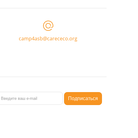
camp4asb@carececo.org
ащищены