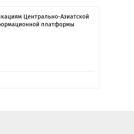
икациям Центрально-Азиатской
формационной платформы