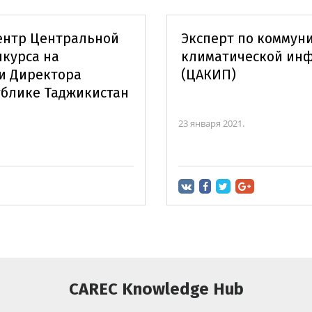
ентр Центральной
Эксперт по коммун
нкурса на
климатической ин
и Директора
(ЦАКИП)
ублике Таджикистан
23 января 2021.
CAREC Knowledge Hub