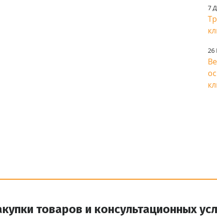
7 
Тр
кл
26
Ве
ос
кл
акупки товаров и консультационных усл