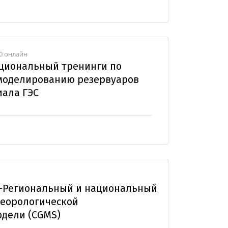
20 онлайн
циональный тренинги по
моделированию резервуаров
иала ГЭС
-Региональный и национальный
теорологической
одели (CGMS)