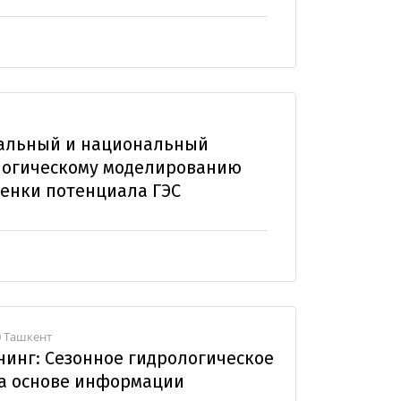
нальный и национальный
логическому моделированию
ценки потенциала ГЭС
0 Ташкент
инг: Сезонное гидрологическое
а основе информации