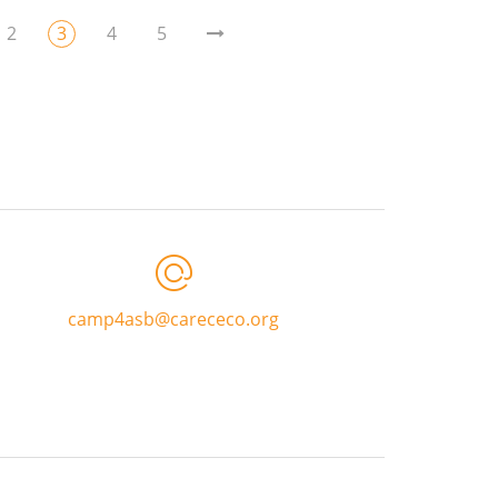
2
3
4
5
camp4asb@carececo.org