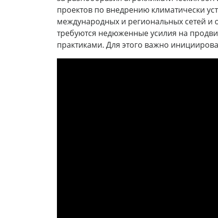
проектов по внедрению климатически у
международных и региональных сетей и о
требуются недюженные усилия на продв
практиками. Для этого важно инициирова