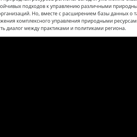
стойчивых подходов к управлению различными природны
рганизаций. Но, вместе с расширением базы данных о т
ижения комплексного управления природными ресурсам
ть диалог между практиками и политиками региона.