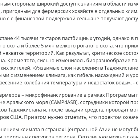
ным сторонам широкий доступ к знаниям в области изме
, пригодным для фермерских хозяйств в отдельных кли
но с с финансовой поддержкой сельчане получают дост
стане 44 тысячи гектаров пастбищных угодий, однако в
го скота и более 5 млн мелкого рогатого скота, что прив
 нехватке территорий. Как результат, критическое состо
она. Кроме того, сильно изменилось биоразнообразие па
ких жителей. «Уязвимые слои населения в Таджикистане 
ыми с изменением климата, как гибель насаждений и уро
 весенние колебания температуры и недостаток воды», -
ермеров – микрофинансирование в рамках Программы п
не Аральского моря (CAMP4ASB), сотрудники которой про
ов Таджикистана и, после выдачи средств, проводят мо
аров США. При этом нужно отметить, что проектом охвач
енением климата в странах Центральной Азии не могут б
и природных ресурсов региона. Сегодня уже можно сказ