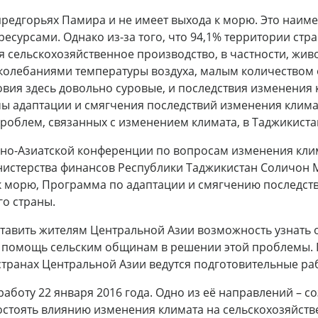
предгорьях Памира и не имеет выхода к морю. Это наим
есурсами. Однако из-за того, что 94,1% территории стр
я сельскохозяйственное производство, в частности, жив
олебаниями температуры воздуха, малым количеством о
овия здесь довольно суровые, и последствия изменения
ы адаптации и смягчения последствий изменения клима
облем, связанных с изменением климата, в Таджикиста
но-Азиатской конференции по вопросам изменения клима
нистерства финансов Республики Таджикистан Соличон Ми
 к морю, Программа по адаптации и смягчению последст
го страны.
авить жителям Центральной Азии возможность узнать о
ю помощь сельским общинам в решении этой проблемы. 
 странах Центральной Азии ведутся подготовительные раб
аботу 22 января 2016 года. Одно из её направлений – с
стоять влиянию изменения климата на сельскохозяйстве