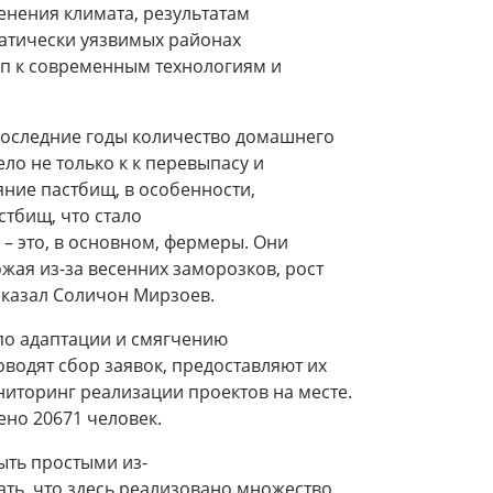
нения климата, результатам
матически уязвимых районах
уп к современным технологиям и
 последние годы количество домашнего
ело не только к к перевыпасу и
яние пастбищ, в особенности,
стбищ, что стало
– это, в основном, фермеры. Они
жая из-за весенних заморозков, рост
 сказал Соличон Мирзоев.
о адаптации и смягчению
водят сбор заявок, предоставляют их
ниторинг реализации проектов на месте.
ено 20671 человек.
ыть простыми из-
ать, что здесь реализовано множество