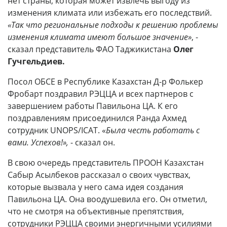
нет страны, которая может извлечь выгоду из
изменения климата или избежать его последствий.
«Так что региональные подходы к решению проблемы
изменения климата имеют большое значение»
, -
сказал представитель ФАО Таджикистана
Олег
Гучгельдиев.
Посол ОБСЕ в Республике Казахстан
Д-р Фолькер
Фробарт поздравил РЭЦЦА и всех партнеров с
завершением работы Павильона ЦА. К его
поздравлениям присоединился Ранда Ахмед
сотрудник
UNOPS/ICAT. «
Была честь работать с
вами. Успехов!»,
- сказал он.
В свою очередь представитель ПРООН Казахстан
Сабыр Асылбеков рассказал о своих чувствах,
которые вызвала у него сама идея создания
Павильона ЦА. Она воодушевила его. Он отметил,
что не смотря на объективные препятствия,
сотрудники РЭЦЦА своими энергичными усилиями