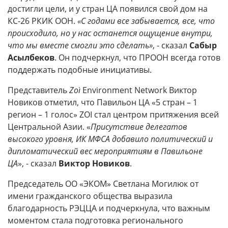
достигли цели, и у стран ЦА появился свой дом на
КС-26 РКИК ООН.
«С годами все забывается, все, что
происходило, но у нас останется ощущение внутри,
что мы вместе смогли это сделать»
, - сказал
Сабыр
Асылбеков
. Он подчеркнул, что ПРООН всегда готов
поддержать подобные инициативы.
Представитель
Zoï
Environment Network
Виктор
Новиков отметил, что Павильон ЦА «5 стран – 1
регион – 1 голос» ZOI стал центром притяжения всей
Центральной Азии. «
Присутствие делегатов
высокого уровня, ИК МФСА добавило политический и
дипломатический вес мероприятиям в Павильоне
ЦА
», - сказал
Виктор Новиков
.
Председатель ОО «ЭКОМ» Светлана Могилюк от
имени гражданского общества выразила
благодарность РЭЦЦА и подчеркнула, что важным
моментом стала подготовка регионального